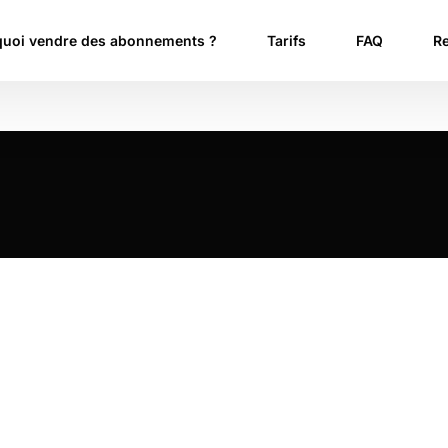
uoi vendre des abonnements ?
Tarifs
FAQ
R
T
Ét