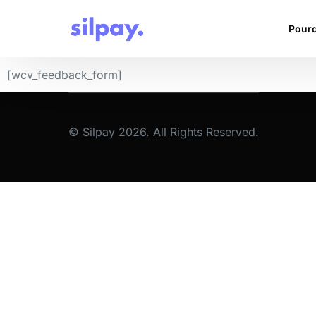
Pourq
[wcv_feedback_form]
© Silpay 2026. All Rights Reserved.