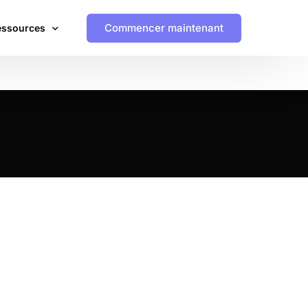
Commencer maintenant
essources
endances
udes de cas