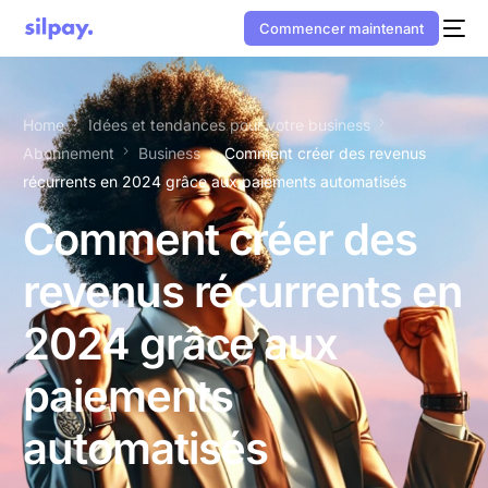
Commencer maintenant
Home
Idées et tendances pour votre business
Abonnement
Business
Comment créer des revenus
récurrents en 2024 grâce aux paiements automatisés
Comment créer des
revenus récurrents en
2024 grâce aux
paiements
automatisés