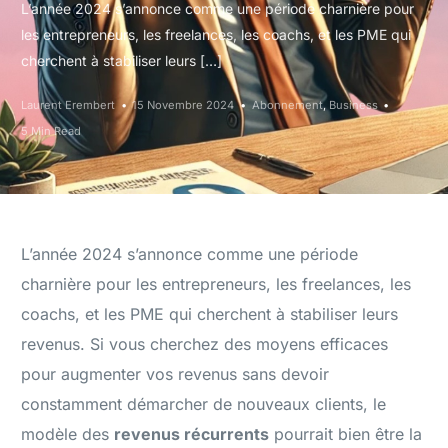
L’année 2024 s’annonce comme une période charnière pour
les entrepreneurs, les freelances, les coachs, et les PME qui
cherchent à stabiliser leurs […]
Laurent Erembert
15 Novembre 2024
Abonnement
,
Business
5 Min Read
L’année 2024 s’annonce comme une période
charnière pour les entrepreneurs, les freelances, les
coachs, et les PME qui cherchent à stabiliser leurs
revenus. Si vous cherchez des moyens efficaces
pour augmenter vos revenus sans devoir
constamment démarcher de nouveaux clients, le
modèle des
revenus récurrents
pourrait bien être la