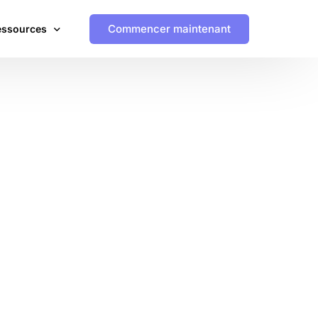
Commencer maintenant
essources
endances
udes de cas