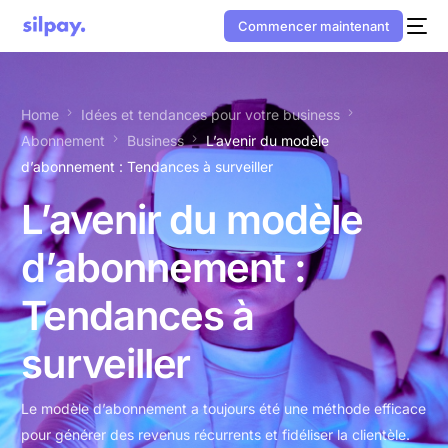
Commencer maintenant
Home
Idées et tendances pour votre business
Abonnement
Business
L’avenir du modèle
d’abonnement : Tendances à surveiller
L’avenir du modèle
d’abonnement :
Tendances à
surveiller
Le modèle d’abonnement a toujours été une méthode efficace
pour générer des revenus récurrents et fidéliser la clientèle.